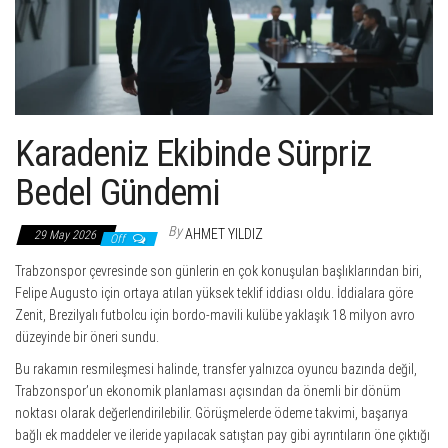
Karadeniz Ekibinde Sürpriz
Bedel Gündemi
By
AHMET YILDIZ
29 May 2026
Off
Trabzonspor çevresinde son günlerin en çok konuşulan başlıklarından biri,
Felipe Augusto için ortaya atılan yüksek teklif iddiası oldu. İddialara göre
Zenit, Brezilyalı futbolcu için bordo-mavili kulübe yaklaşık 18 milyon avro
düzeyinde bir öneri sundu.
Bu rakamın resmileşmesi halinde, transfer yalnızca oyuncu bazında değil,
Trabzonspor’un ekonomik planlaması açısından da önemli bir dönüm
noktası olarak değerlendirilebilir. Görüşmelerde ödeme takvimi, başarıya
bağlı ek maddeler ve ileride yapılacak satıştan pay gibi ayrıntıların öne çıktığı