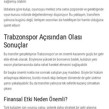
sağlamış olabilir.
İddialara göre kulüp, oyuncuyu merkez orta saha çizgisinde ve gerektiğinde
oyun kurucu rolünde değerlendirmeyi düşünüyor. Bu yaklaşım, transferin
yalnızca bugünü değil, ilerleyen sezonları da hedefleyen bir hamle olduğuna
işaret ediyor.
Trabzonspor Açısından Olası
Sonuçlar
Bu transfer gerçekleşirse Trabzonspor’un en önemli kazanımı güçlü bir gelir
elde etmek olacak. Böylesine yüksek bir bonservis bedeli, kulübün yeni
sezon planlamasında daha rahat hareket etmesini sağlayabilir.
Bir başka önemli nokta ise sonraki satıştan pay maddesi. Böyle bir hüküm
anlaşmaya eklenirse, bordo-mavili ekip ilerleyen dönemde de gelir üretme
şansı yakalayabilir. Bu da transferi yalnızca tek seferlik kazanç olmaktan
çıkarır.
Finansal Etki Neden Önemli?
Türk kulüpleri için oyuncu satışı, giderek daha stratejik bir gelir alanına