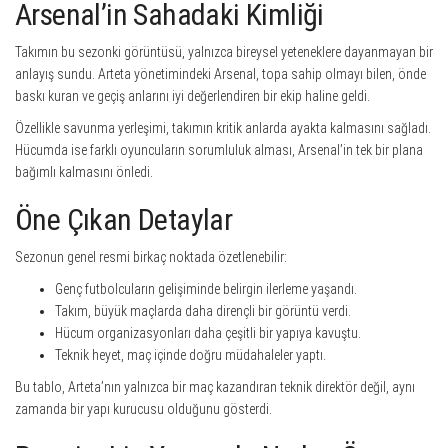
Arsenal’in Sahadaki Kimliği
Takımın bu sezonki görüntüsü, yalnızca bireysel yeteneklere dayanmayan bir
anlayış sundu. Arteta yönetimindeki Arsenal, topa sahip olmayı bilen, önde
baskı kuran ve geçiş anlarını iyi değerlendiren bir ekip haline geldi.
Özellikle savunma yerleşimi, takımın kritik anlarda ayakta kalmasını sağladı.
Hücumda ise farklı oyuncuların sorumluluk alması, Arsenal’in tek bir plana
bağımlı kalmasını önledi.
Öne Çıkan Detaylar
Sezonun genel resmi birkaç noktada özetlenebilir:
Genç futbolcuların gelişiminde belirgin ilerleme yaşandı.
Takım, büyük maçlarda daha dirençli bir görüntü verdi.
Hücum organizasyonları daha çeşitli bir yapıya kavuştu.
Teknik heyet, maç içinde doğru müdahaleler yaptı.
Bu tablo, Arteta’nın yalnızca bir maç kazandıran teknik direktör değil, aynı
zamanda bir yapı kurucusu olduğunu gösterdi.