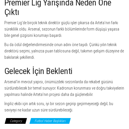
Premier Lig Yarışında Neden Öne
Çıktı
Premier Lig’de birçok teknik direktör güçlü işler çıkarsa da Arteta’nın farkı
süreklilik oldu. Arsenal, sezonun farklı bölümlerinde form düşüşü yaşasa
bile genel çizgisini korumayı başardı.
Bu da ödül değerlendirmesinde onun adını öne taşıdı. Çünkü yılın teknik
direktörü seçimi, yalnızca puan tablosuna değil, takımın gelişim düzeyine de
bakılarak şekillendi.
Gelecek İçin Beklenti
Arsenal’in mevcut yapısı, önümüzdeki sezonlarda da rekabet gücünü
sürdürebilecek bir temel sunuyor. Kadronun korunması ve doğru takviyelerin
yapılması halinde Arteta’nın projesi daha da güçlenebilir.
İngiliz ekibi için artık soru, iyi bir sezon geçirip geçirmeyeceği değil; bu
seviyeyi ne kadar uzun süre sürdürebileceği.
Category
Futbol Haber Başlıkları