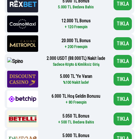
5.000 TL Bonus
TIKLA
5.000 TL Bedava Bahis
12.000 TL Bonus
TIKLA
+ 120 Freespin
20.000 TL Bonus
TIKLA
+ 200 Freespin
2.000 USDT (88.000TL) Nakit İade
TIKLA
Sadece Kripto & Kimliksiz Giriş
5.000 TL 'Ye Varan
TIKLA
%100 Nakit İade!
6.000 TL Hoş Geldin Bonusu
TIKLA
+ 80 Freespin
5.050 TL Bonus
TIKLA
+ 500 TL Bedava Bahis
5.000 TL Bonus
TIKLA