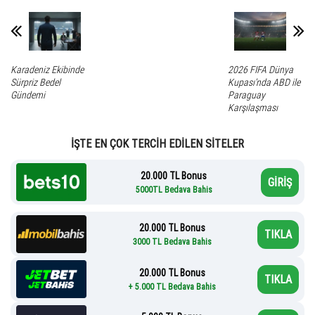
Karadeniz Ekibinde
2026 FIFA Dünya
Sürpriz Bedel
Kupası’nda ABD ile
Gündemi
Paraguay
Karşılaşması
İŞTE EN ÇOK TERCİH EDİLEN SİTELER
20.000 TL Bonus
GİRİŞ
5000TL Bedava Bahis
20.000 TL Bonus
TIKLA
3000 TL Bedava Bahis
20.000 TL Bonus
TIKLA
+ 5.000 TL Bedava Bahis