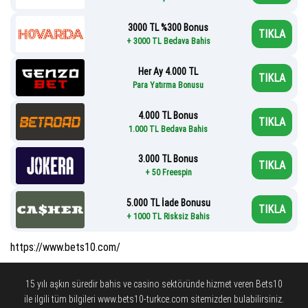
3000 TL %300 Bonus
TIKLA
+ 3000 TL Bedava Bahis
Her Ay 4.000 TL
TIKLA
Para Yatırma Bonusu
4.000 TL Bonus
TIKLA
1.000 TL Bedava Bahis
3.000 TL Bonus
TIKLA
+ 50 Freespin
5.000 TL İade Bonusu
TIKLA
+ 1000 TL Risksiz Bahis
https://www.bets10.com/
15 yılı aşkın süredir bahis ve casino sektöründe hizmet veren Bets10
ile ilgili tüm bilgileri www.bets10-turkce.com sitemizden bulabilirsiniz.