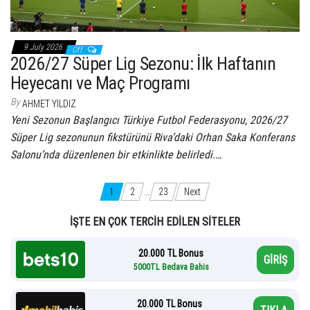
9 July 2026
Off
2026/27 Süper Lig Sezonu: İlk Haftanın
Heyecanı ve Maç Programı
By
AHMET YILDIZ
Yeni Sezonun Başlangıcı Türkiye Futbol Federasyonu, 2026/27
Süper Lig sezonunun fikstürünü Riva’daki Orhan Saka Konferans
Salonu’nda düzenlenen bir etkinlikte belirledi.…
Posts
1
2
…
23
Next
pagination
İŞTE EN ÇOK TERCİH EDİLEN SİTELER
20.000 TL Bonus
GİRİŞ
5000TL Bedava Bahis
20.000 TL Bonus