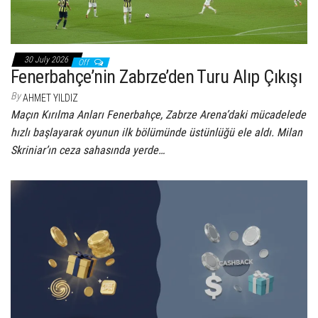
30 July 2026
Off
Fenerbahçe’nin Zabrze’den Turu Alıp Çıkışı
By
AHMET YILDIZ
Maçın Kırılma Anları Fenerbahçe, Zabrze Arena’daki mücadelede
hızlı başlayarak oyunun ilk bölümünde üstünlüğü ele aldı. Milan
Skriniar’ın ceza sahasında yerde…