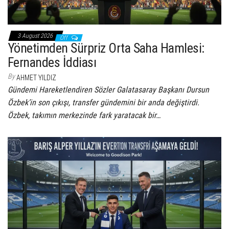
3 August 2026
Off
Yönetimden Sürpriz Orta Saha Hamlesi:
Fernandes İddiası
By
AHMET YILDIZ
Gündemi Hareketlendiren Sözler Galatasaray Başkanı Dursun
Özbek’in son çıkışı, transfer gündemini bir anda değiştirdi.
Özbek, takımın merkezinde fark yaratacak bir…