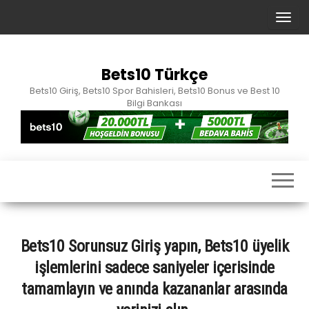
Skip
T
to
o
the
g
content
g
Bets10 Türkçe
l
e
Bets10 Giriş, Bets10 Spor Bahisleri, Bets10 Bonus ve Best 10
n
Bilgi Bankası
a
v
i
g
a
t
i
o
n
Bets10 Sorunsuz Giriş yapın, Bets10 üyelik
işlemlerini sadece saniyeler içerisinde
tamamlayın ve anında kazananlar arasında