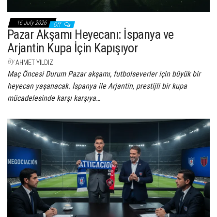
16 July 2026
Off
Pazar Akşamı Heyecanı: İspanya ve
Arjantin Kupa İçin Kapışıyor
By
AHMET YILDIZ
Maç Öncesi Durum Pazar akşamı, futbolseverler için büyük bir
heyecan yaşanacak. İspanya ile Arjantin, prestijli bir kupa
mücadelesinde karşı karşıya…