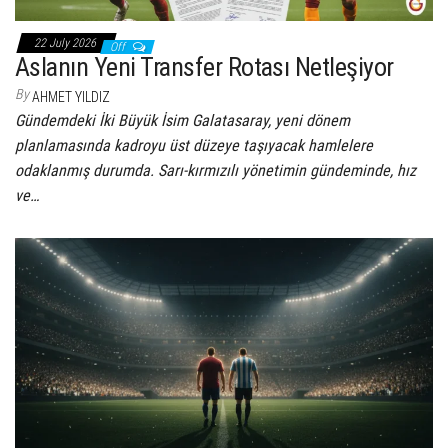
22 July 2026
Off
Aslanın Yeni Transfer Rotası Netleşiyor
By
AHMET YILDIZ
Gündemdeki İki Büyük İsim Galatasaray, yeni dönem
planlamasında kadroyu üst düzeye taşıyacak hamlelere
odaklanmış durumda. Sarı-kırmızılı yönetimin gündeminde, hız
ve…