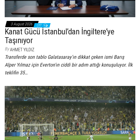
3 August 2026
Off
Kanat Gücü İstanbul’dan İngiltere’ye
Taşınıyor
By
AHMET YILDIZ
Transferde son tablo Galatasaray’ın dikkat çeken ismi Barış
Alper Yılmaz için Everton’ın ciddi bir adım attığı konuşuluyor. İlk
teklifin 35…