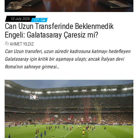
10 July 2026
Off
Can Uzun Transferinde Beklenmedik
Engeli: Galatasaray Çaresiz mi?
By
AHMET YILDIZ
Can Uzun transferi, uzun süredir kadrosuna katmayı hedefleyen
Galatasaray için kritik bir aşamaya ulaştı; ancak İtalyan devi
Roma’nın sahneye girmesi…